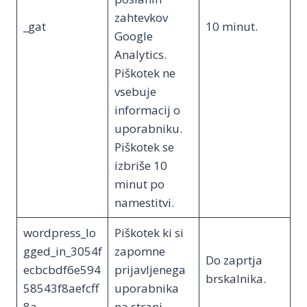
zahtevkov
_gat
10 minut.
Google
Analytics.
Piškotek ne
vsebuje
informacij o
uporabniku.
Piškotek se
izbriše 10
minut po
namestitvi.
wordpress_lo
Piškotek ki si
gged_in_3054f
zapomne
Do zaprtja
ecbcbdf6e594
prijavljenega
brskalnika.
58543f8aefcff
uporabnika
8a
na strani