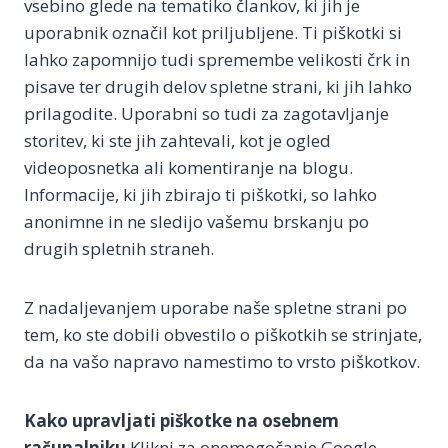
vsebino glede na tematiko člankov, ki jih je
uporabnik označil kot priljubljene. Ti piškotki si
lahko zapomnijo tudi spremembe velikosti črk in
pisave ter drugih delov spletne strani, ki jih lahko
prilagodite. Uporabni so tudi za zagotavljanje
storitev, ki ste jih zahtevali, kot je ogled
videoposnetka ali komentiranje na blogu.
Informacije, ki jih zbirajo ti piškotki, so lahko
anonimne in ne sledijo vašemu brskanju po
drugih spletnih straneh.
Z nadaljevanjem uporabe naše spletne strani po
tem, ko ste dobili obvestilo o piškotkih se strinjate,
da na vašo napravo namestimo to vrsto piškotkov.
Kako upravljati piškotke na osebnem
računalniku
Klikni za onemogočanje Google