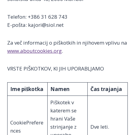
Telefon: +386 31 628 743
E-pošta: kajori@siol.net
Za več informacij o piškotkih in njihovem vplivu na
www.aboutcookies.org
.
VRSTE PIŠKOTKOV, KI JIH UPORABLJAMO
Ime piškotka
Namen
Čas trajanja
Piškotek v
katerem se
hrani Vaše
CookiePrefere
strinjanje z
Dve leti.
nces
uporabo