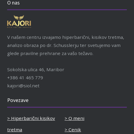
O nas
V našem centru izvajamo hiperbarični, kisikov tretma,
analizo obraza po dr. Schusslerju ter svetujemo vam
glede pravilne prehrane za vašo težavo.
Sokolska ulica 46, Maribor
+386 41 465 779
kajori@siol.net
Povezave
> Hiperbarični kisikov
> O meni
tretma
> Cenik