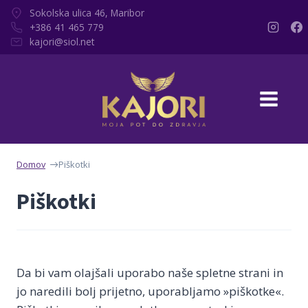
Skip
Sokolska ulica 46, Maribor
to
+386 41 465 779
kajori@siol.net
content
Domov
Piškotki
Piškotki
Da bi vam olajšali uporabo naše spletne strani in
jo naredili bolj prijetno, uporabljamo »piškotke«.