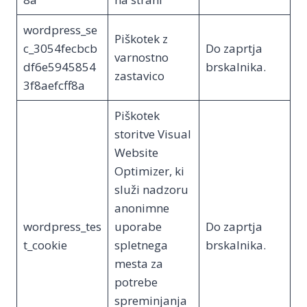
wordpress_se
Piškotek z
c_3054fecbcb
Do zaprtja
varnostno
df6e5945854
brskalnika.
zastavico
3f8aefcff8a
Piškotek
storitve Visual
Website
Optimizer, ki
služi nadzoru
anonimne
wordpress_tes
uporabe
Do zaprtja
t_cookie
spletnega
brskalnika.
mesta za
potrebe
spreminjanja