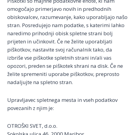
Piškotki so majhne podatkovne enote, ki nam
omogočajo primerjavo novih in predhodnih
obiskovalcev, razumevanje, kako uporabljajo našo
stran. Posredujejo nam podatke, s katerimi lahko
naredimo prihodnji obisk spletne strani bolj
prijeten in učinkovit. Če ne želite uporabljati
piškotkov, nastavite svoj računalnik tako, da
izbriše vse piškotke spletnih strani in/ali vas
opozori, preden se piškotek shrani na disk. Če ne
želite spremeniti uporabe piškotkov, preprosto
nadaljujte na spletno stran.
Upravljavec spletnega mesta in vseh podatkov
povezanih z njim je:
OTROŠKI SVET, d.o.o.
Sokolska ulica 46, 2000 Maribor