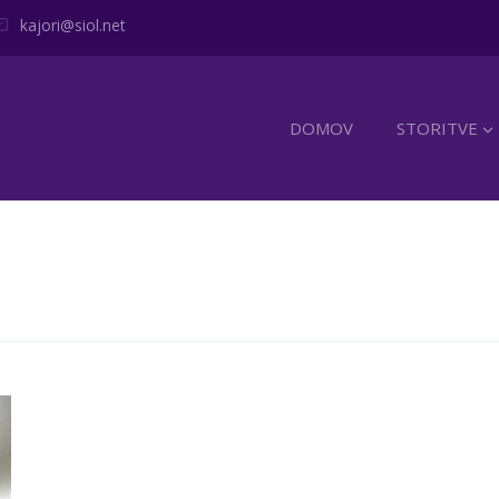
kajori@siol.net
DOMOV
STORITVE