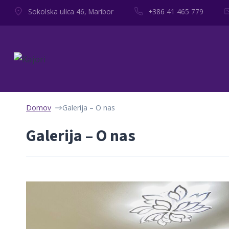
Skip
Sokolska ulica 46, Maribor
+386 41 465 779
to
content
Domov
Galerija – O nas
Galerija – O nas